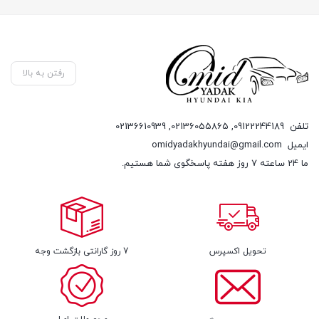
رفتن به بالا
تلفن
09122244189
,
02136055865
,
02136610939
ایمیل
omidyadakhyundai@gmail.com
ما 24 ساعته 7 روز هفته پاسخگوی شما هستیم.
تحویل اکسپرس
7 روز گارانتی بازگشت وجه