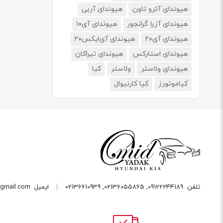
هیوندای آئرو تاون
هیوندای آربی
هیوندای آزرا گرانجور
هیوندای آی۱۰
هیوندای آی۲۰
هیوندای آی‌ایکس۲۰
هیوندای استارکس
هیوندای تیراکان
هیوندای ولاستر
ولاستر
کیا
کیاموتورز
کیا کارنیوال
تلفن
09122244189
,
02136055865
,
02136610939
ایمیل
gmail.com