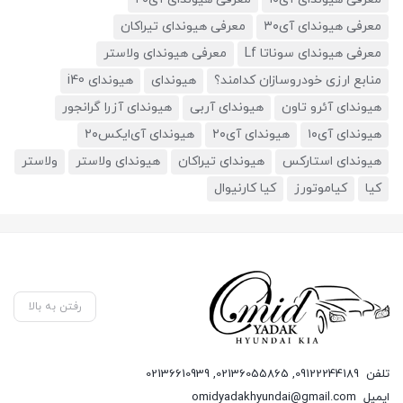
معرفی هیوندای آی۳۰
معرفی هیوندای تیراکان
معرفی هیوندای سوناتا Lf
معرفی هیوندای ولاستر
منابع ارزی خودروسازان کدامند؟
هیوندای
هیوندای i40
هیوندای آئرو تاون
هیوندای آربی
هیوندای آزرا گرانجور
هیوندای آی۱۰
هیوندای آی۲۰
هیوندای آی‌ایکس۲۰
هیوندای استارکس
هیوندای تیراکان
هیوندای ولاستر
ولاستر
کیا
کیاموتورز
کیا کارنیوال
رفتن به بالا
تلفن
09122244189
,
02136055865
,
02136610939
ایمیل
omidyadakhyundai@gmail.com