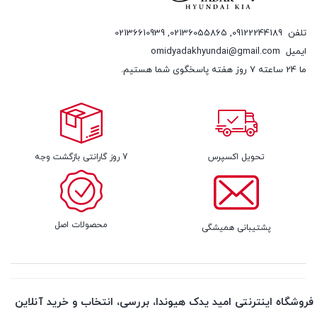
تلفن
09122244189
,
02136055865
,
02136610939
ایمیل
omidyadakhyundai@gmail.com
ما 24 ساعته 7 روز هفته پاسخگوی شما هستیم.
تحویل اکسپرس
7 روز گارانتی بازگشت وجه
محصولات اصل
پشتیبانی همیشگی
فروشگاه اینترنتی امید یدک هیوندا، بررسی، انتخاب و خرید آنلاین