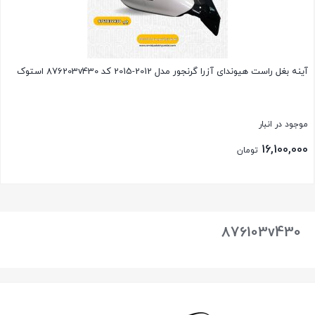
آینه بغل راست هیوندای آزرا گرنجور مدل 2012-2015 کد 876203v430 استوک
موجود در انبار
16,100,000
تومان
بستن
876103v430