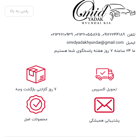
رفتن به بالا
تلفن
09122244189
,
02136055865
,
02136610939
ایمیل
omidyadakhyundai@gmail.com
ما 24 ساعته 7 روز هفته پاسخگوی شما هستیم.
تحویل اکسپرس
7 روز گارانتی بازگشت وجه
محصولات اصل
پشتیبانی همیشگی