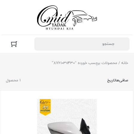
خانه
/ محصولات برچسب خورده “876103v430”
صافی‌ها
تاریخ
1 محصول