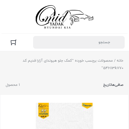
خانه
/ محصولات برچسب خورده “کمک جلو هیوندای آزارا قدیم کد
546113k770”
صافی‌ها
تاریخ
1 محصول