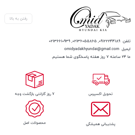
رفتن به بالا
تلفن
09122244189
,
02136055865
,
02136610939
ایمیل
omidyadakhyundai@gmail.com
ما 24 ساعته 7 روز هفته پاسخگوی شما هستیم.
تحویل اکسپرس
7 روز گارانتی بازگشت وجه
محصولات اصل
پشتیبانی همیشگی