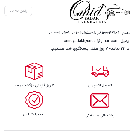
رفتن به بالا
تلفن
09122244189
,
02136055865
,
02136610939
ایمیل
omidyadakhyundai@gmail.com
ما 24 ساعته 7 روز هفته پاسخگوی شما هستیم.
تحویل اکسپرس
7 روز گارانتی بازگشت وجه
محصولات اصل
پشتیبانی همیشگی