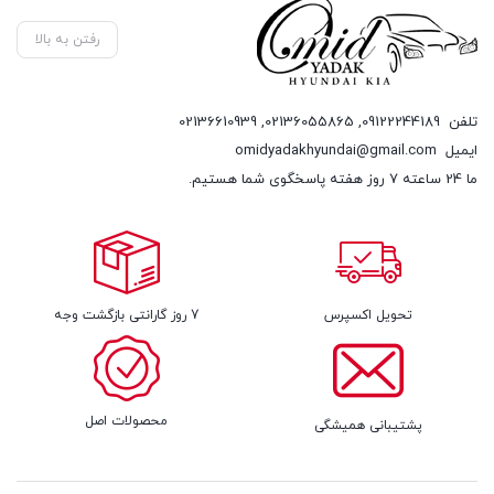
رفتن به بالا
تلفن
09122244189
,
02136055865
,
02136610939
ایمیل
omidyadakhyundai@gmail.com
ما 24 ساعته 7 روز هفته پاسخگوی شما هستیم.
تحویل اکسپرس
7 روز گارانتی بازگشت وجه
محصولات اصل
پشتیبانی همیشگی