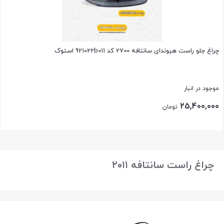
چراغ جلو راست هیوندای سانتافه 2700 کد 921022b011 استوک
موجود در انبار
25,400,000
تومان
بستن
چراغ راست سانتافه ۲۰۱۱