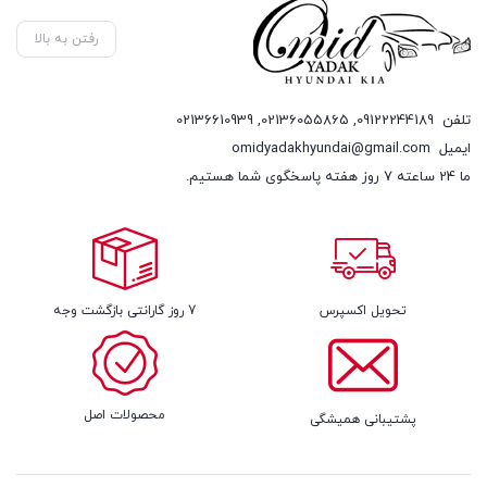
رفتن به بالا
تلفن
09122244189
,
02136055865
,
02136610939
ایمیل
omidyadakhyundai@gmail.com
ما 24 ساعته 7 روز هفته پاسخگوی شما هستیم.
تحویل اکسپرس
7 روز گارانتی بازگشت وجه
محصولات اصل
پشتیبانی همیشگی