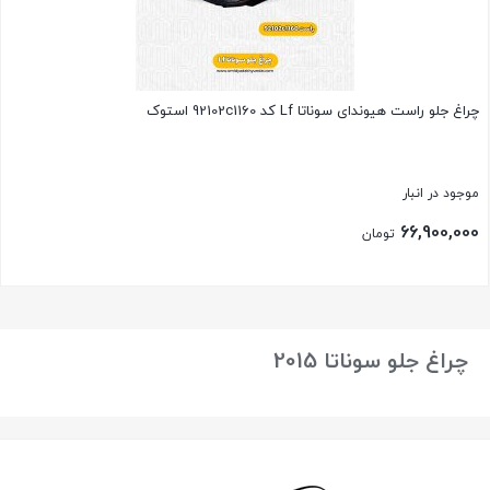
چراغ جلو راست هیوندای سوناتا Lf کد 92102c1160 استوک
موجود در انبار
66,900,000
تومان
بستن
چراغ جلو سوناتا 2015