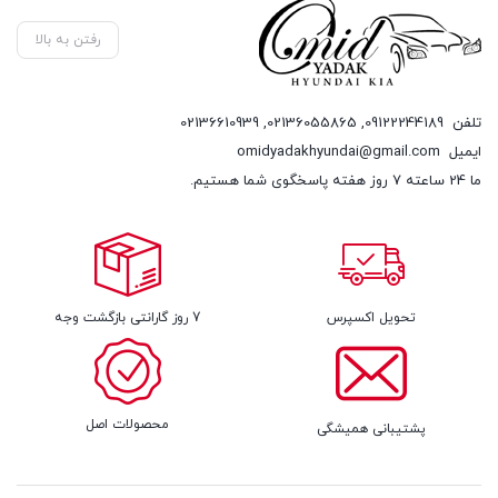
رفتن به بالا
تلفن
09122244189
,
02136055865
,
02136610939
ایمیل
omidyadakhyundai@gmail.com
ما 24 ساعته 7 روز هفته پاسخگوی شما هستیم.
تحویل اکسپرس
7 روز گارانتی بازگشت وجه
محصولات اصل
پشتیبانی همیشگی