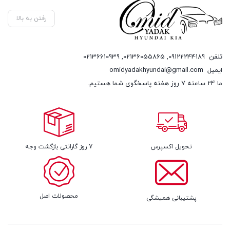
رفتن به بالا
تلفن
09122244189
,
02136055865
,
02136610939
ایمیل
omidyadakhyundai@gmail.com
ما 24 ساعته 7 روز هفته پاسخگوی شما هستیم.
تحویل اکسپرس
7 روز گارانتی بازگشت وجه
محصولات اصل
پشتیبانی همیشگی