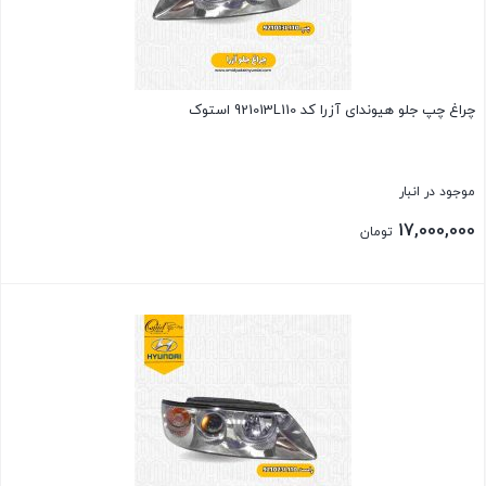
چراغ چپ جلو هیوندای آزرا کد 921013L110 استوک
موجود در انبار
17,000,000
تومان
بستن