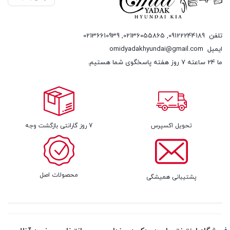
تلفن
09122244189
,
02136055865
,
02136610939
ایمیل
omidyadakhyundai@gmail.com
ما 24 ساعته 7 روز هفته پاسخگوی شما هستیم.
تحویل اکسپرس
7 روز گارانتی بازگشت وجه
محصولات اصل
پشتیبانی همیشگی