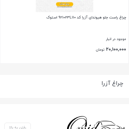
چراغ راست جلو هیوندای آزرا کد 921023L110 استوک
موجود در انبار
20,100,000
تومان
بستن
چراغ آزرا
رفتن به بالا