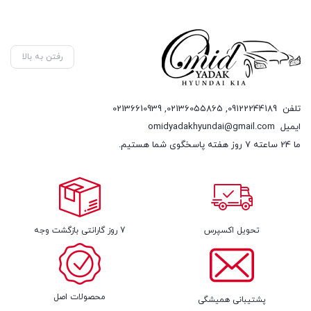
رفتن به بالا
تلفن
09122244189
,
02136055865
,
02136610939
ایمیل
omidyadakhyundai@gmail.com
ما 24 ساعته 7 روز هفته پاسخگوی شما هستیم.
تحویل اکسپرس
7 روز گارانتی بازگشت وجه
محصولات اصل
پشتیبانی همیشگی