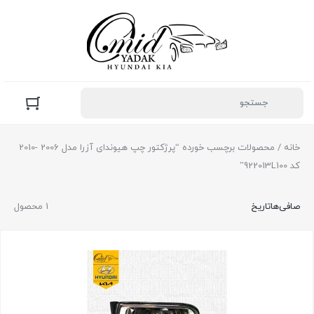
خانه
/ محصولات برچسب خورده “پرژکتور چپ هیوندای آزرا مدل 2006 -2010
کد 922013L100”
صافی‌ها
تاریخ
1 محصول