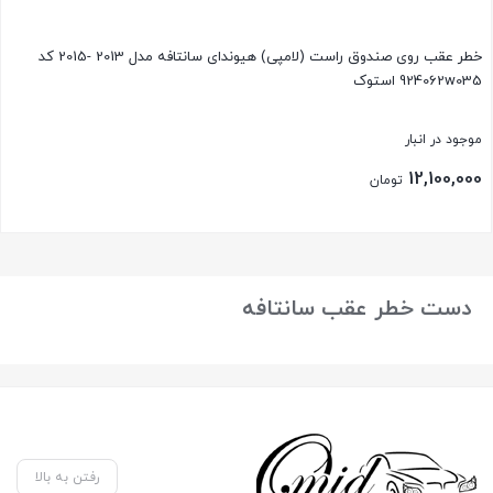
خطر عقب روی صندوق راست (لامپی) هیوندای سانتافه مدل 2013 -2015 کد
924062w035 استوک
موجود در انبار
12,100,000
تومان
بستن
دست خطر عقب سانتافه
رفتن به بالا