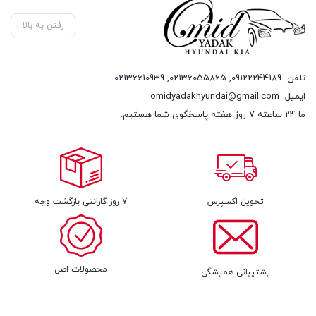
رفتن به بالا
تلفن
09122244189
,
02136055865
,
02136610939
ایمیل
omidyadakhyundai@gmail.com
ما 24 ساعته 7 روز هفته پاسخگوی شما هستیم.
تحویل اکسپرس
7 روز گارانتی بازگشت وجه
محصولات اصل
پشتیبانی همیشگی