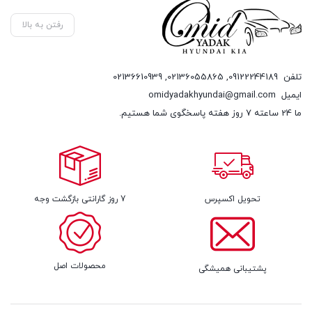
رفتن به بالا
تلفن
09122244189
,
02136055865
,
02136610939
ایمیل
omidyadakhyundai@gmail.com
ما 24 ساعته 7 روز هفته پاسخگوی شما هستیم.
تحویل اکسپرس
7 روز گارانتی بازگشت وجه
محصولات اصل
پشتیبانی همیشگی