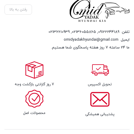
رفتن به بالا
تلفن
09122244189
,
02136055865
,
02136610939
ایمیل
omidyadakhyundai@gmail.com
ما 24 ساعته 7 روز هفته پاسخگوی شما هستیم.
تحویل اکسپرس
7 روز گارانتی بازگشت وجه
محصولات اصل
پشتیبانی همیشگی