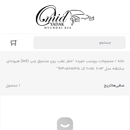
خانه
/ محصولات برچسب خورده “خطر عقب روی صندوق چپ (led) هیوندای
سانتافه مدل 2013 -2015 کد 924052w135”
صافی‌ها
تاریخ
1 محصول