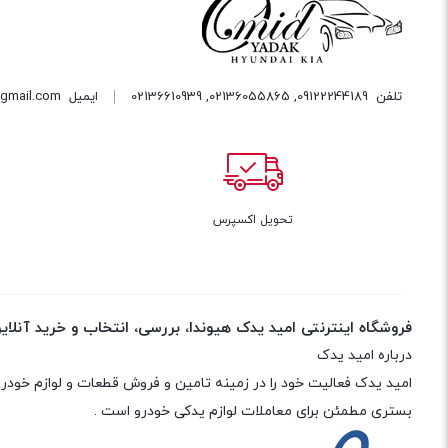
تلفن
09122244189
,
02136055865
,
02136610939
ایمیل
gmail.com
تحویل اکسپرس
7 
فروشگاه اینترنتی امید یدک هیوندا، بررسی، انتخاب و خرید آنلای
درباره امید یدک
بستری مطمئن برای معاملات لوازم یدکی خودرو است .