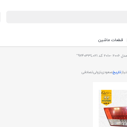
قطعات ماشین
9240”
تیاز
تاریخ
صعودی
نزولی
تصادفی