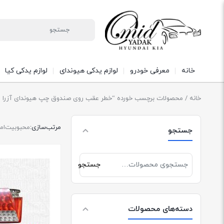
خانه
معرفی خودرو
لوازم یدکی هیوندای
لوازم یدکی کیا
خانه
/ محصولات برچسب خورده “خطر عقب روی صندوق چپ هیوندای آزرا مدل 2006 -2010 کد 33L021
مرتب‌سازی:
محبوبیت
ام
جستجو
جستجو
جستجو
برای:
دسته‌های محصولات