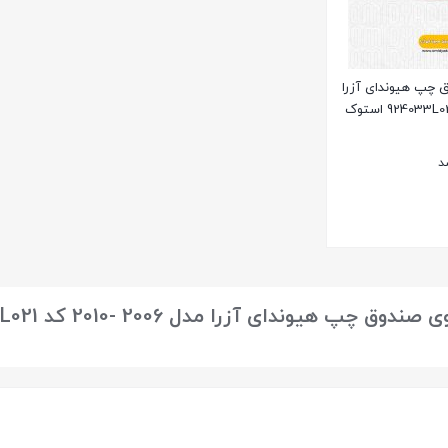
چپ هیوندای آزرا
د
 چپ هیوندای آزرا مدل 2006 -2010 کد 924033L021