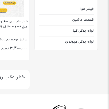
فیلتر هوا
قطعات ماشین
خطر عقب روی صندوق 
مدل 2006 -2010 کد 924033L021 استوک
لوازم یدکی کیا
در انبار موجود نمی باش
لوازم یدکی هیوندای
21,400,000
تومان
بستن
خطر عقب روی صندوق