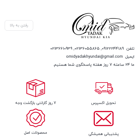
رفتن به بالا
تلفن
09122244189
,
02136055865
,
02136610939
ایمیل
omidyadakhyundai@gmail.com
ما 24 ساعته 7 روز هفته پاسخگوی شما هستیم.
تحویل اکسپرس
7 روز گارانتی بازگشت وجه
محصولات اصل
پشتیبانی همیشگی