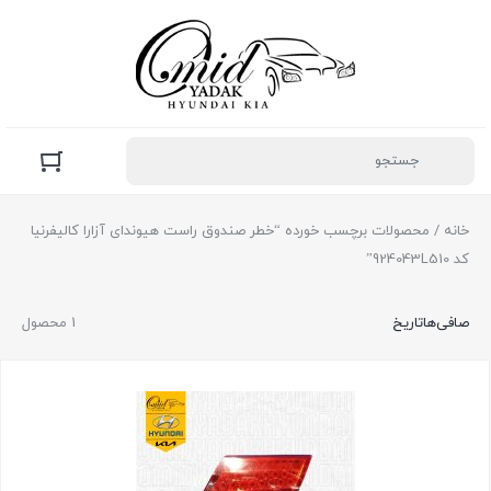
خانه
/ محصولات برچسب خورده “خطر صندوق راست هیوندای آزارا کالیفرنیا
کد 924043L510”
صافی‌ها
تاریخ
1 محصول