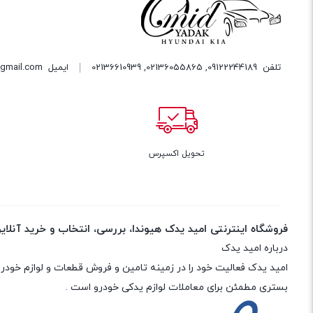
تلفن
09122244189
,
02136055865
,
02136610939
ایمیل
gmail.com
تحویل اکسپرس
7 
فروشگاه اینترنتی امید یدک هیوندا، بررسی، انتخاب و خرید آنلای
درباره امید یدک
بستری مطمئن برای معاملات لوازم یدکی خودرو است .