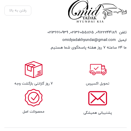
رفتن به بالا
تلفن
09122244189
,
02136055865
,
02136610939
ایمیل
omidyadakhyundai@gmail.com
ما 24 ساعته 7 روز هفته پاسخگوی شما هستیم.
تحویل اکسپرس
7 روز گارانتی بازگشت وجه
محصولات اصل
پشتیبانی همیشگی