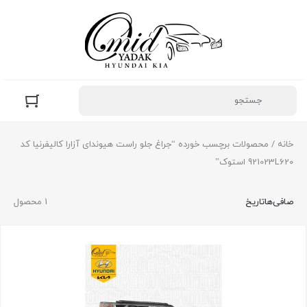
خانه
/ محصولات برچسب خورده “جراغ جلو راست هیوندای آزارا کالیفرنیا کد
921023L620 استوک”
صافی‌ها
تاریخ
1 محصول