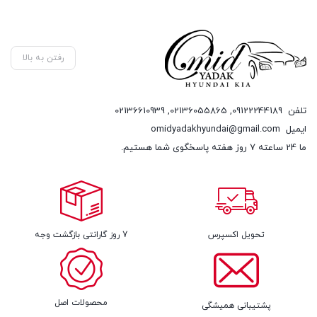
رفتن به بالا
تلفن
09122244189
,
02136055865
,
02136610939
ایمیل
omidyadakhyundai@gmail.com
ما 24 ساعته 7 روز هفته پاسخگوی شما هستیم.
تحویل اکسپرس
7 روز گارانتی بازگشت وجه
محصولات اصل
پشتیبانی همیشگی