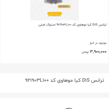
ترانس D1S کیا موهاوی کد 921903L100 استوک اصلی
موجود در انبار
3,900,000
تومان
بستن
ترانس D1S کیا موهاوی کد 921903L100