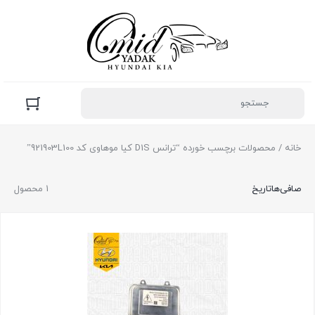
خانه
/ محصولات برچسب خورده “ترانس D1S کیا موهاوی کد 921903L100”
صافی‌ها
تاریخ
1 محصول