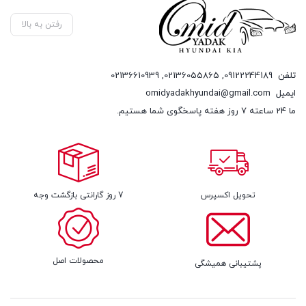
رفتن به بالا
تلفن
09122244189
,
02136055865
,
02136610939
ایمیل
omidyadakhyundai@gmail.com
ما 24 ساعته 7 روز هفته پاسخگوی شما هستیم.
تحویل اکسپرس
7 روز گارانتی بازگشت وجه
محصولات اصل
پشتیبانی همیشگی