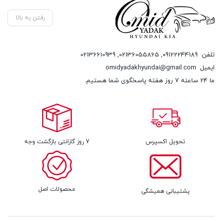
رفتن به بالا
تلفن
09122244189
,
02136055865
,
02136610939
ایمیل
omidyadakhyundai@gmail.com
ما 24 ساعته 7 روز هفته پاسخگوی شما هستیم.
تحویل اکسپرس
7 روز گارانتی بازگشت وجه
محصولات اصل
پشتیبانی همیشگی