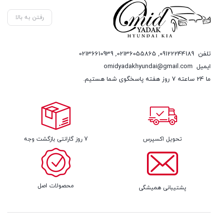
رفتن به بالا
تلفن
09122244189
,
02136055865
,
02136610939
ایمیل
omidyadakhyundai@gmail.com
ما 24 ساعته 7 روز هفته پاسخگوی شما هستیم.
تحویل اکسپرس
7 روز گارانتی بازگشت وجه
محصولات اصل
پشتیبانی همیشگی