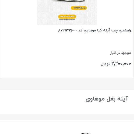
راهنمای چپ آینه کیا موهاوی کد 876132j000
موجود در انبار
2,200,000
تومان
بستن
آینه بغل موهاوی