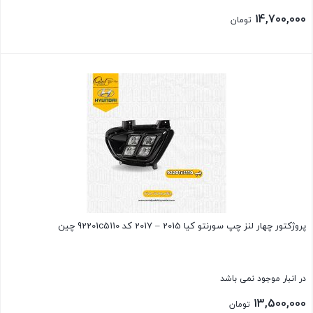
14,700,000
تومان
بستن
پروژکتور چهار لنز چپ سورنتو کیا 2015 – 2017 کد 92201c5110 چین
در انبار موجود نمی باشد
13,500,000
تومان