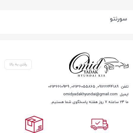
بستن
سورنتو
رفتن به بالا
تلفن
09122244189
,
02136055865
,
02136610939
ایمیل
omidyadakhyundai@gmail.com
ما 24 ساعته 7 روز هفته پاسخگوی شما هستیم.