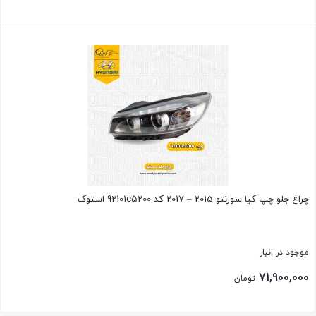
بستن
چراغ جلو چپ کیا سورنتو 2015 – 2017 کد 92101c5200 استوک
موجود در انبار
71,900,000
تومان