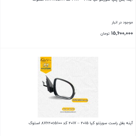
موجود در انبار
15,600,000
تومان
بستن
آینه بغل راست سورنتو کیا 2015 – 2017 کد 87620c5100 استوک