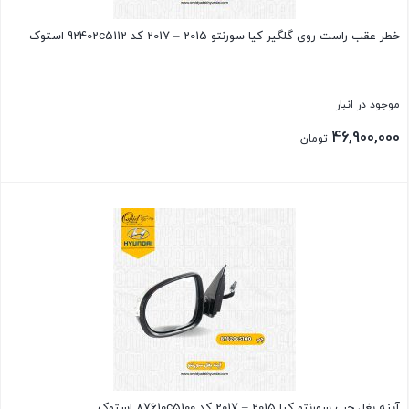
خطر عقب راست روی گلگیر کیا سورنتو 2015 – 2017 کد 92402c5112 استوک
موجود در انبار
46,900,000
تومان
بستن
آینه بغل چپ سورنتو کیا 2015 – 2017 کد 87610c5100 استوک