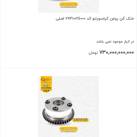
خنک کن روغن کیاسورنتو کد 264102G000 اصلی
در انبار موجود نمی باشد
730,000,000,000
تومان
بستن