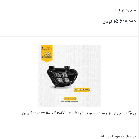
موجود در انبار
15,600,000
تومان
بستن
پروژکتور چهار لنز راست سورنتو کیا 2015 – 2017 کد 92202c5110 چین
در انبار موجود نمی باشد