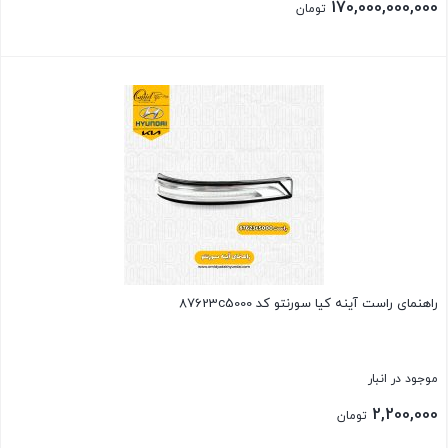
170,000,000,000
تومان
بستن
راهنمای راست آینه کیا سورنتو کد 87623c5000
موجود در انبار
2,200,000
تومان