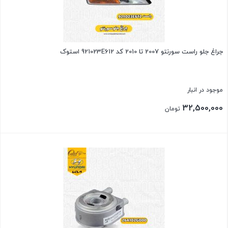
جراغ جلو راست سورنتو 2007 تا 2010 کد 921023E612 استوک
موجود در انبار
32,500,000
تومان
بستن