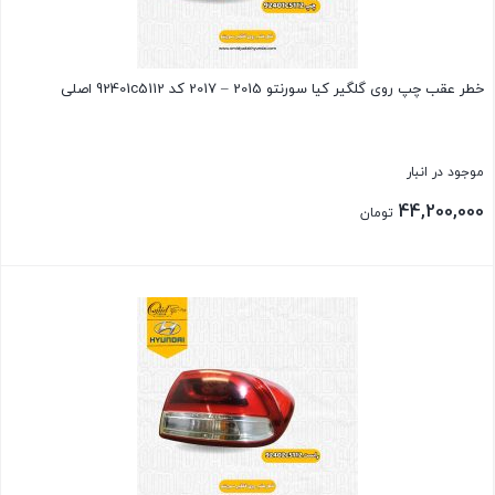
خطر عقب چپ روی گلگیر کیا سورنتو 2015 – 2017 کد 92401c5112 اصلی
موجود در انبار
44,200,000
تومان
بستن