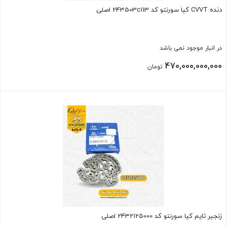
دنده CVVT کیا سورنتو کد 243503c113 اصلی
در انبار موجود نمی باشد
470,000,000,000
تومان
بستن
زنجیر تایم کیا سورنتو کد 2432125000 اصلی