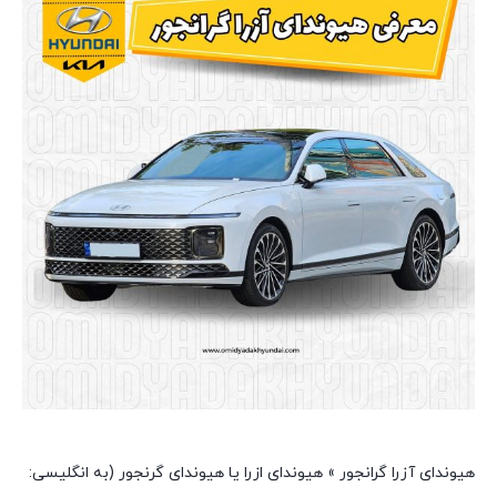
هیوندای آزرا گرانجور » هیوندای ازرا یا هیوندای گرنجور (به انگلیسی: