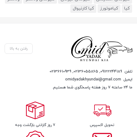
کیا
کیاموتورز
کیا کارنیوال
رفتن به بالا
تلفن
09122244189
,
02136055865
,
02136610939
ایمیل
omidyadakhyundai@gmail.com
ما 24 ساعته 7 روز هفته پاسخگوی شما هستیم.
تحویل اکسپرس
7 روز گارانتی بازگشت وجه