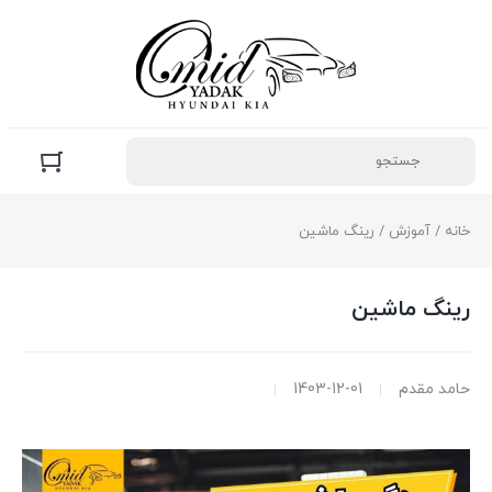
خانه
/
آموزش
/ رینگ ماشین
رینگ ماشین
حامد مقدم
1403-12-01